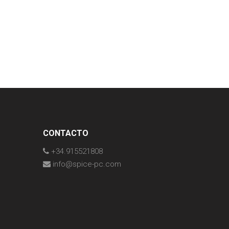
CONTACTO
+34.915521808
info@spice-pc.com